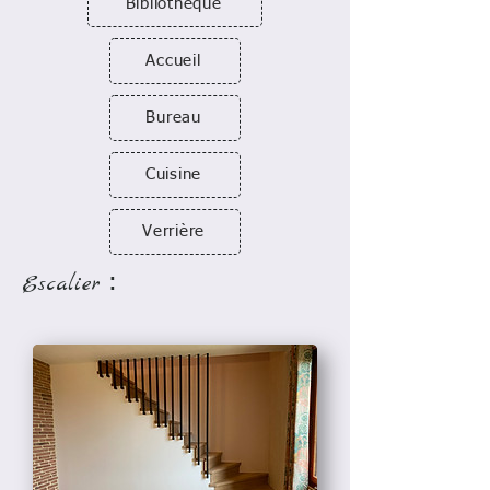
Bibliothèque
Accueil
Bureau
Cuisine
Verrière
Escalier
: